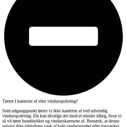
Tørrer I kanterne af efter vinduespolering?
Som udgangspunkt tørrer vi ikke kanterne af ved udvendig
vinduespolering. Du kan tilvælge det mod et mindre tillæg, hvor vi
så vil tørre bundstykket og vindueskarmene af. Bemærk, at denne
service ikke inkluderer vask af hele vinduespartiet eller træværket.