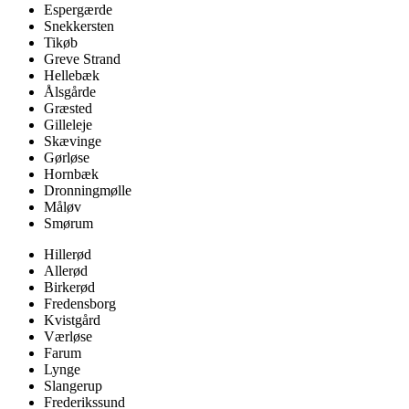
Espergærde
Snekkersten
Tikøb
Greve Strand
Hellebæk
Ålsgårde
Græsted
Gilleleje
Skævinge
Gørløse
Hornbæk
Dronningmølle
Måløv
Smørum
Hillerød
Allerød
Birkerød
Fredensborg
Kvistgård
Værløse
Farum
Lynge
Slangerup
Frederikssund