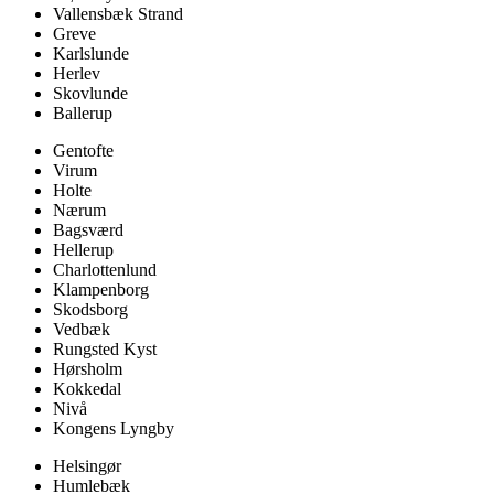
Vallensbæk Strand
Greve
Karlslunde
Herlev
Skovlunde
Ballerup
Gentofte
Virum
Holte
Nærum
Bagsværd
Hellerup
Charlottenlund
Klampenborg
Skodsborg
Vedbæk
Rungsted Kyst
Hørsholm
Kokkedal
Nivå
Kongens Lyngby
Helsingør
Humlebæk