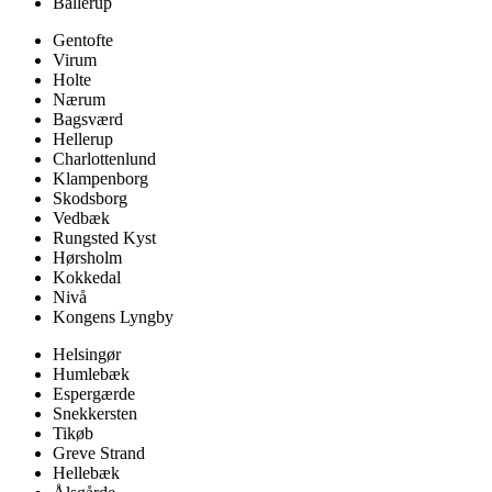
Ballerup
Gentofte
Virum
Holte
Nærum
Bagsværd
Hellerup
Charlottenlund
Klampenborg
Skodsborg
Vedbæk
Rungsted Kyst
Hørsholm
Kokkedal
Nivå
Kongens Lyngby
Helsingør
Humlebæk
Espergærde
Snekkersten
Tikøb
Greve Strand
Hellebæk