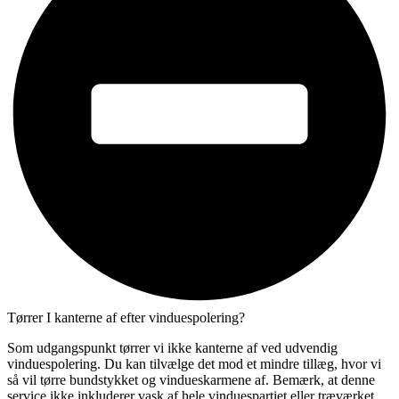
Tørrer I kanterne af efter vinduespolering?
Som udgangspunkt tørrer vi ikke kanterne af ved udvendig
vinduespolering. Du kan tilvælge det mod et mindre tillæg, hvor vi
så vil tørre bundstykket og vindueskarmene af. Bemærk, at denne
service ikke inkluderer vask af hele vinduespartiet eller træværket.