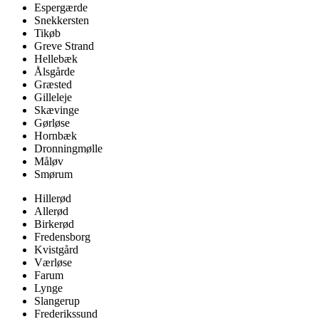
Espergærde
Snekkersten
Tikøb
Greve Strand
Hellebæk
Ålsgårde
Græsted
Gilleleje
Skævinge
Gørløse
Hornbæk
Dronningmølle
Måløv
Smørum
Hillerød
Allerød
Birkerød
Fredensborg
Kvistgård
Værløse
Farum
Lynge
Slangerup
Frederikssund