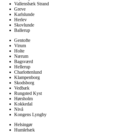
Vallensbæk Strand
Greve
Karlslunde
Herlev
Skovlunde
Ballerup
Gentofte
Virum
Holte
Nærum
Bagsværd
Hellerup
Charlottenlund
Klampenborg
Skodsborg
Vedbæk
Rungsted Kyst
Hørsholm
Kokkedal
Nivå
Kongens Lyngby
Helsingør
Humlebæk