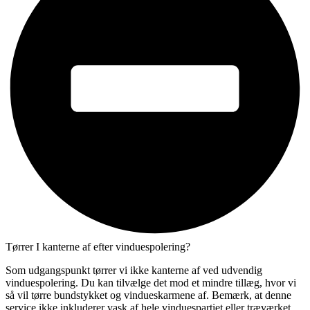
Tørrer I kanterne af efter vinduespolering?
Som udgangspunkt tørrer vi ikke kanterne af ved udvendig
vinduespolering. Du kan tilvælge det mod et mindre tillæg, hvor vi
så vil tørre bundstykket og vindueskarmene af. Bemærk, at denne
service ikke inkluderer vask af hele vinduespartiet eller træværket.