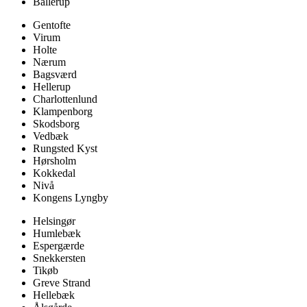
Ballerup
Gentofte
Virum
Holte
Nærum
Bagsværd
Hellerup
Charlottenlund
Klampenborg
Skodsborg
Vedbæk
Rungsted Kyst
Hørsholm
Kokkedal
Nivå
Kongens Lyngby
Helsingør
Humlebæk
Espergærde
Snekkersten
Tikøb
Greve Strand
Hellebæk