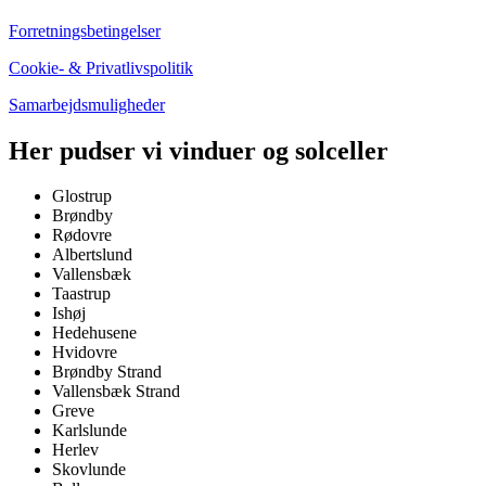
Forretningsbetingelser
Cookie- & Privatlivspolitik
Samarbejdsmuligheder
Her pudser vi vinduer og solceller
Glostrup
Brøndby
Rødovre
Albertslund
Vallensbæk
Taastrup
Ishøj
Hedehusene
Hvidovre
Brøndby Strand
Vallensbæk Strand
Greve
Karlslunde
Herlev
Skovlunde