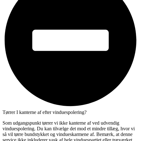
Tørrer I kanterne af efter vinduespolering?
Som udgangspunkt tørrer vi ikke kanterne af ved udvendig
vinduespolering. Du kan tilvælge det mod et mindre tillæg, hvor vi
så vil tørre bundstykket og vindueskarmene af. Bemærk, at denne
service ikke inkluderer vask af hele vinduespartiet eller træværket.